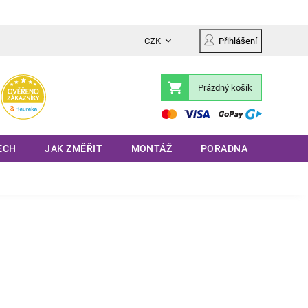
CZK
Přihlášení
Prázdný košík
Nákupní
košík
ECH
JAK ZMĚŘIT
MONTÁŽ
PORADNA