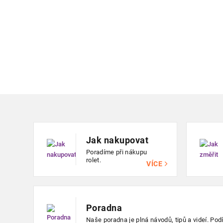
Zápatí
Jak nakupovat
Poradíme při nákupu
rolet.
VÍCE
Poradna
Naše poradna je plná návodů, tipů a videí. Podív