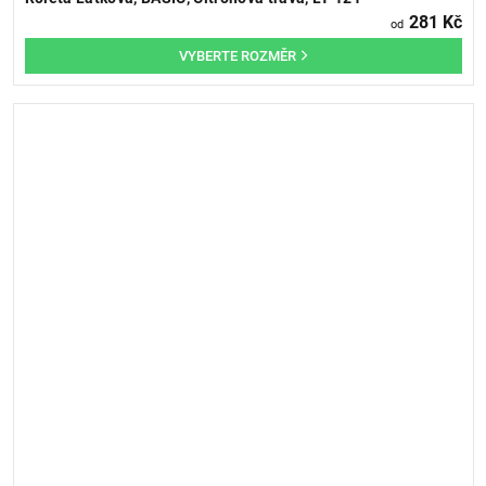
281 Kč
od