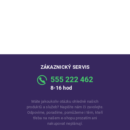
ZÁKAZNICKÝ SERVIS
555 222 462
8-16 hod
Máte jakoukoliv otázku ohledně našich
produktů a služeb? Napište nám či zavolejte.
Odpovíme, poradíme, pomůžeme i těm, kteří
třeba na našem e-shopu prozatím ani
nakupovat neplánují.