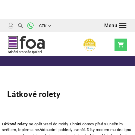
Přejít
na
obsah
CZK
Nákupní
košík
Látkové rolety
Výpis
Látkové rolety
se opět vrací do módy. Chrání domov před slunečním
světlem, teplem a nežádoucími pohledy zvenčí. Díky modernímu designu
produktů