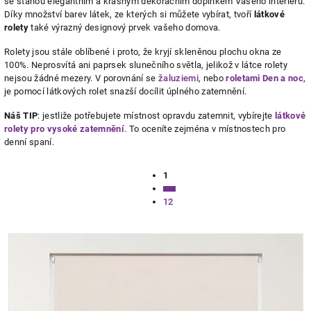
se stanou elegantním a krásným dekoračním doplňkem Vašeho interiéru.
Díky množství barev látek, ze kterých si můžete vybírat, tvoří
látkové
rolety
také výrazný designový prvek vašeho domova.
Rolety jsou stále oblíbené i proto, že kryjí skleněnou plochu okna ze
100%. Neprosvítá ani paprsek slunečního světla, jelikož v látce rolety
nejsou žádné mezery. V porovnání se
žaluziemi
, nebo
roletami Den a noc
,
je pomocí látkových rolet snazší docílit úplného zatemnění.
Náš TIP
: jestliže potřebujete místnost opravdu zatemnit, vybírejte
látkové
rolety pro vysoké zatemnění
. To oceníte zejména v místnostech pro
denní spaní.
Ovládací
1
prvky
Stránkování
výpisu
12