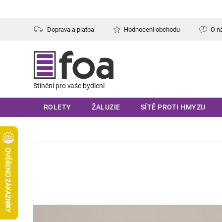
Přejít
na
obsah
Doprava a platba
Hodnocení obchodu
O n
ROLETY
ŽALUZIE
SÍTĚ PROTI HMYZU