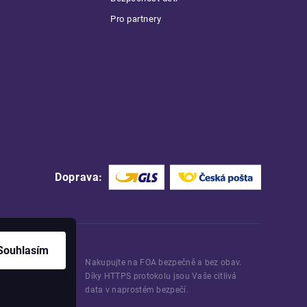
Pro partnery
Doprava:
Souhlasím
Nakupujte na FOA bezpečně a bez obav.
Díky HTTPS protokolu jsou Vaše citlivá
data v naprostém bezpečí.