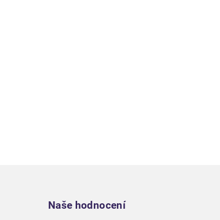
Zápatí
Naše hodnocení