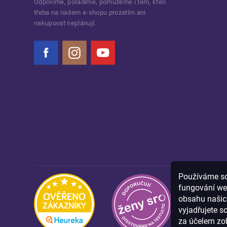
Odpovíme, poradíme, pomůžeme i těm, kteří
třeba na našem e-shopu prozatím ani
nakupovat neplánují.
Facebook
Instagram
YouTube
Používáme sou
fungování we
obsahu našich
vyjadřujete s
za účelem zob