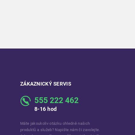
ZÁKAZNICKÝ SERVIS
555 222 462
8-16 hod
Máte jakoukoliv otázku ohledně našich
produktů a služeb? Napište nám či zavolejte.