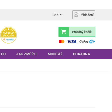
CZK
Přihlášení
Prázdný košík
Nákupní
košík
ECH
JAK ZMĚŘIT
MONTÁŽ
PORADNA