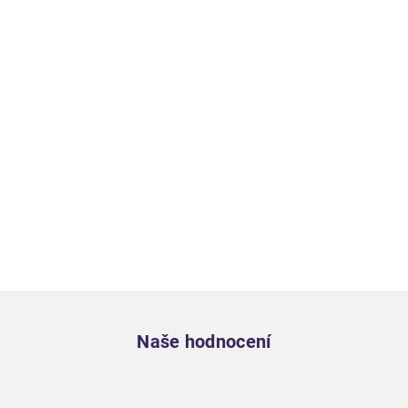
Zápatí
Naše hodnocení