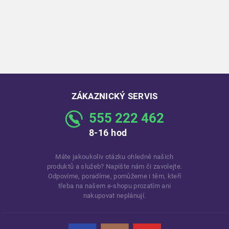
ZÁKAZNICKÝ SERVIS
555 222 462
8-16 hod
Máte jakoukoliv otázku ohledně našich
produktů a služeb? Napište nám či zavolejte.
Odpovíme, poradíme, pomůžeme i těm, kteří
třeba na našem e-shopu prozatím ani
nakupovat neplánují.