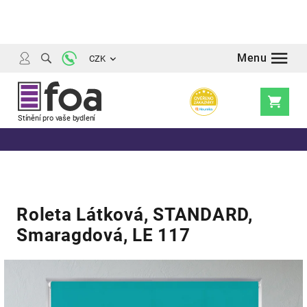
Přejít
na
obsah
CZK
Nákupní
košík
Roleta Látková, STANDARD,
Smaragdová, LE 117