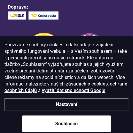
Doprava:
Používáme soubory cookies a další údaje k zajištění
správného fungování webu a – s Vaším souhlasem – také
k personalizaci obsahu našich stránek. Kliknutím na
tlačítko „Souhlasím“ vyjadřujete souhlas s jejich využitím,
včetně předání třetím stranám za účelem zobrazování
Nakupujte na FOA bezpečně a bez obav.
cílené reklamy na sociálních sítích a dalších webech. Více
Díky HTTPS protokolu jsou Vaše citlivá
data v naprostém bezpečí.
informací naleznete v našich
zásadách o cookies
,
ochraně
osobních údajů
a
využití dat společností Google
.
© Copyright
2026
Westlogic s.r.o.,
Nastavení
Olomoucká 267/29, Opava, 746 01
IČO: 28637372
Souhlasím