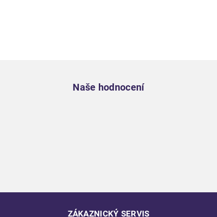
Zápatí
Naše hodnocení
ZÁKAZNICKÝ SERVIS