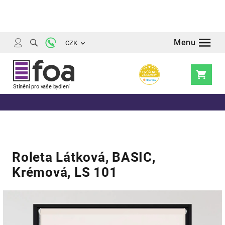
Přejít
na
obsah
CZK
Nákupní
košík
Roleta Látková, BASIC,
Krémová, LS 101