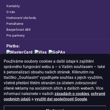
Kontakty
O nás
Hodnocení obchodu
Pomáháme
Bezpečnost dětí
Pro partnery
Platba:
Doprava:
Používáme soubory cookies a další údaje k zajištění
správného fungování webu a – s Vaším souhlasem – také
k personalizaci obsahu našich stránek. Kliknutím na
tlačítko „Souhlasím“ vyjadřujete souhlas s jejich využitím,
včetně předání třetím stranám za účelem zobrazování
Nakupujte na FOA bezpečně a bez obav.
cílené reklamy na sociálních sítích a dalších webech. Více
Díky HTTPS protokolu jsou Vaše citlivá
informací naleznete v našich
zásadách o cookies
,
ochraně
data v naprostém bezpečí.
osobních údajů
a
využití dat společností Google
.