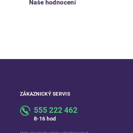
Naše hodnocení
ZÁKAZNICKÝ SERVIS
555 222 462
8-16 hod
Máte jakoukoliv otázku ohledně našich