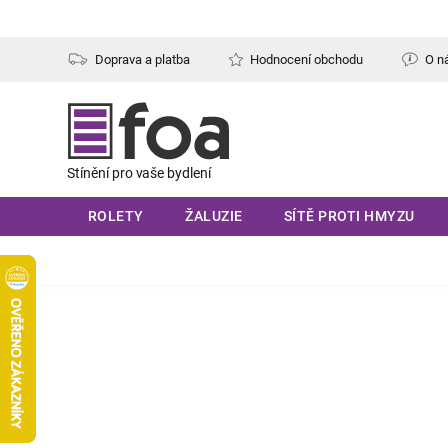
Přejít
na
obsah
Doprava a platba
Hodnocení obchodu
O n
ROLETY
ŽALUZIE
SÍTĚ PROTI HMYZU