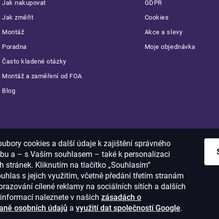
Jak nakupovat
GDPR
Jak změřit
Cookies
Montáž
Akce a slevy
Poradna
Moje objednávka
Často kladené otázky
Montáž a zaměření od FOA
Blog
Platba:
bory cookies a další údaje k zajištění správného
bu a – s Vaším souhlasem – také k personalizaci
 stránek. Kliknutím na tlačítko „Souhlasím“
ouhlas s jejich využitím, včetně předání třetím stranám
razování cílené reklamy na sociálních sítích a dalších
informací naleznete v našich
zásadách o
aně osobních údajů
a
využití dat společností Google
.