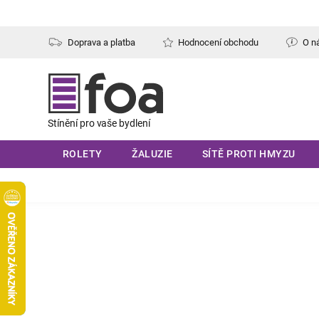
Přejít
na
obsah
Doprava a platba
Hodnocení obchodu
O n
ROLETY
ŽALUZIE
SÍTĚ PROTI HMYZU