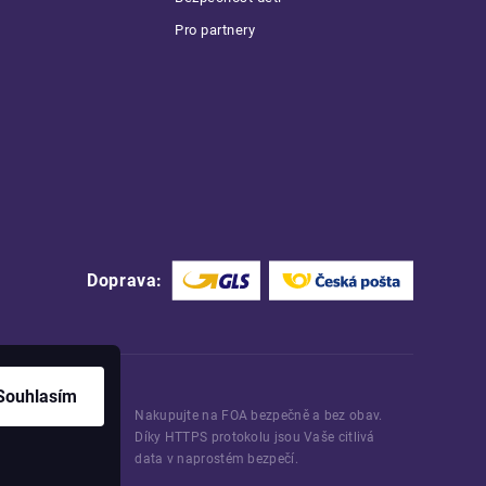
Pro partnery
Doprava:
Souhlasím
Nakupujte na FOA bezpečně a bez obav.
Díky HTTPS protokolu jsou Vaše citlivá
data v naprostém bezpečí.