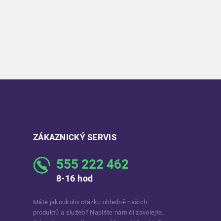
ZÁKAZNICKÝ SERVIS
555 222 462
8-16 hod
Máte jakoukoliv otázku ohledně našich
produktů a služeb? Napište nám či zavolejte.