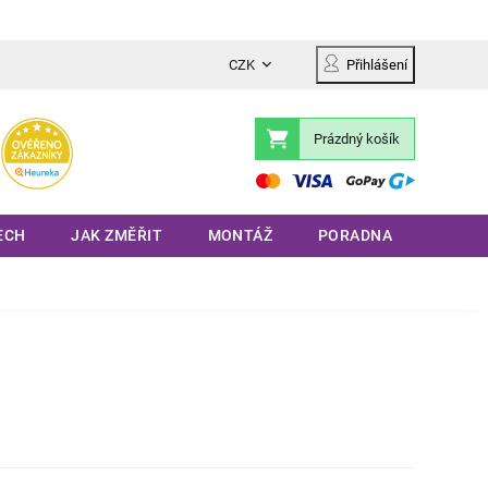
CZK
Přihlášení
Prázdný košík
Nákupní
košík
ECH
JAK ZMĚŘIT
MONTÁŽ
PORADNA