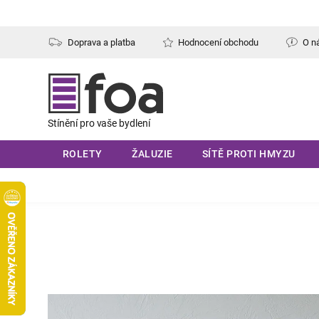
Přejít
na
obsah
Doprava a platba
Hodnocení obchodu
O n
ROLETY
ŽALUZIE
SÍTĚ PROTI HMYZU