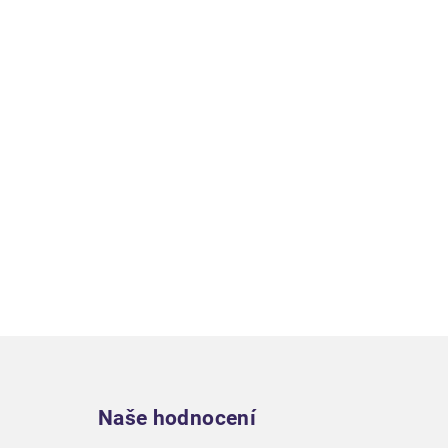
Zápatí
Naše hodnocení