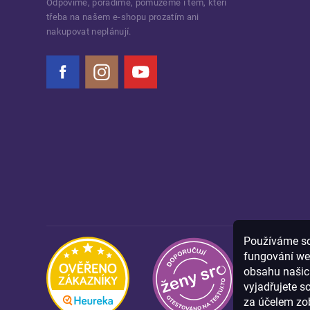
Odpovíme, poradíme, pomůžeme i těm, kteří
třeba na našem e-shopu prozatím ani
nakupovat neplánují.
Facebook
Instagram
YouTube
Používáme sou
fungování we
obsahu našich
vyjadřujete s
za účelem zob