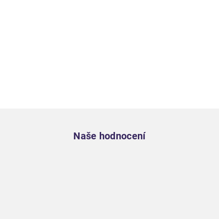
Zápatí
Naše hodnocení