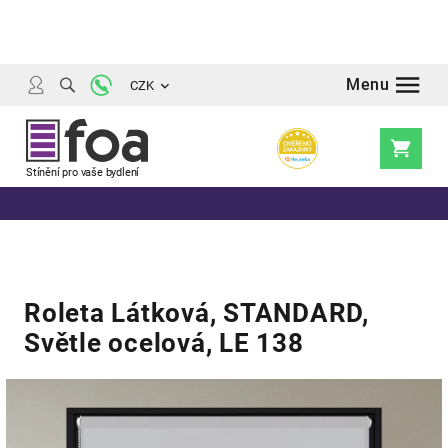
Přejít
na
obsah
CZK
Nákupní
košík
Roleta Látková, STANDARD,
Světle ocelová, LE 138