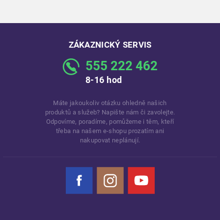
ZÁKAZNICKÝ SERVIS
555 222 462
8-16 hod
Máte jakoukoliv otázku ohledně našich
produktů a služeb? Napište nám či zavolejte.
Odpovíme, poradíme, pomůžeme i těm, kteří
třeba na našem e-shopu prozatím ani
nakupovat neplánují.
Facebook
Instagram
YouTube