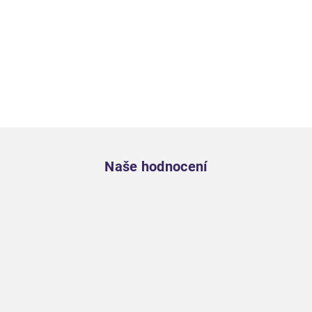
Zápatí
Naše hodnocení