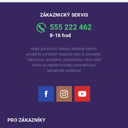
ZÁKAZNICKÝ SERVIS
555 222 462
8-16 hod
Máte jakoukoliv otázku ohledně našich
produktů a služeb? Napište nám či zavolejte.
Odpovíme, poradíme, pomůžeme i těm, kteří
třeba na našem e-shopu prozatím ani
nakupovat neplánují.
Facebook
Instagram
YouTube
PRO ZÁKAZNÍKY