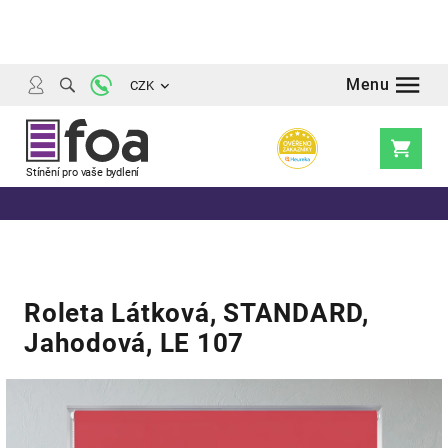
Přejít
na
obsah
CZK
Nákupní
košík
Roleta Látková, STANDARD,
Jahodová, LE 107