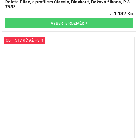
Roleta Plisé, s profilem Classic, Blackout, Béžová žíhaná, P 3-
7952
1 132 Kč
od
OD
1 517 KČ
AŽ
–3 %