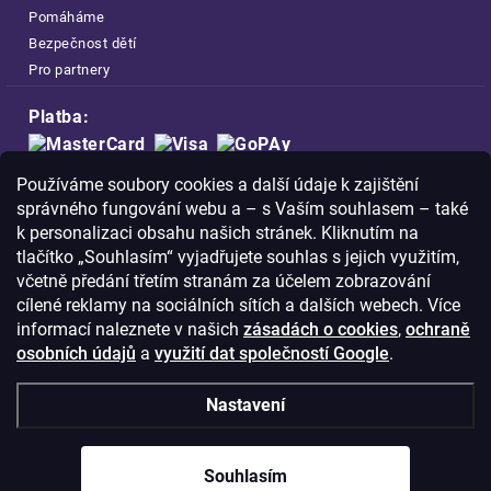
Pomáháme
Bezpečnost dětí
Pro partnery
Platba:
Doprava:
Používáme soubory cookies a další údaje k zajištění
správného fungování webu a – s Vaším souhlasem – také
k personalizaci obsahu našich stránek. Kliknutím na
tlačítko „Souhlasím“ vyjadřujete souhlas s jejich využitím,
včetně předání třetím stranám za účelem zobrazování
Nakupujte na FOA bezpečně a bez obav.
cílené reklamy na sociálních sítích a dalších webech. Více
Díky HTTPS protokolu jsou Vaše citlivá
informací naleznete v našich
zásadách o cookies
,
ochraně
data v naprostém bezpečí.
osobních údajů
a
využití dat společností Google
.
© Copyright
2026
Westlogic s.r.o.,
Nastavení
Olomoucká 267/29, Opava, 746 01
IČO: 28637372
Souhlasím