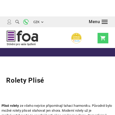
Přejít
na
obsah
CZK
Nákupní
košík
Rolety Plisé
Výpis
Plisé rolety
ze všeho nejvíce připomínají tahací harmoniku. Původně bylo
možné rolety plissé stahovat jen shora. Moderní rolety už je
produktů