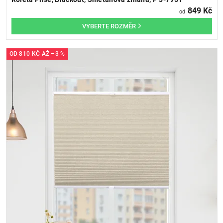
849 Kč
od
OD
810 KČ
AŽ
–3 %