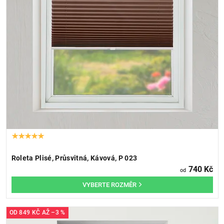
Roleta Plisé, Průsvitná, Kávová, P 023
740 Kč
od
OD
849 KČ
AŽ
–3 %