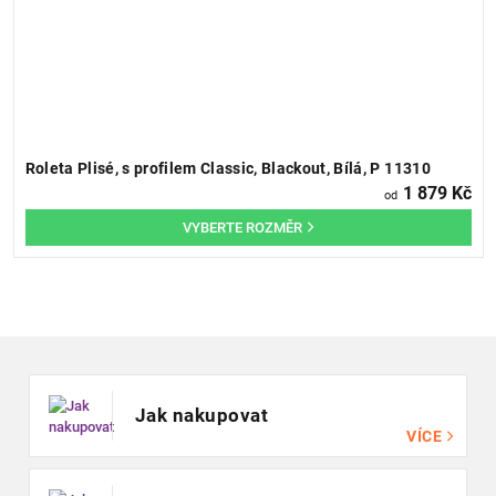
Roleta Plisé, s profilem Classic, Blackout, Bílá, P 11310
1 879 Kč
od
Zápatí
Jak nakupovat
VÍCE