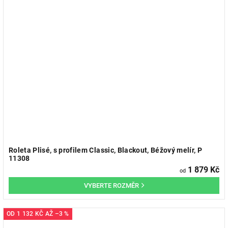
Roleta Plisé, s profilem Classic, Blackout, Béžový melír, P
11308
1 879 Kč
od
OD
1 132 KČ
AŽ
–3 %