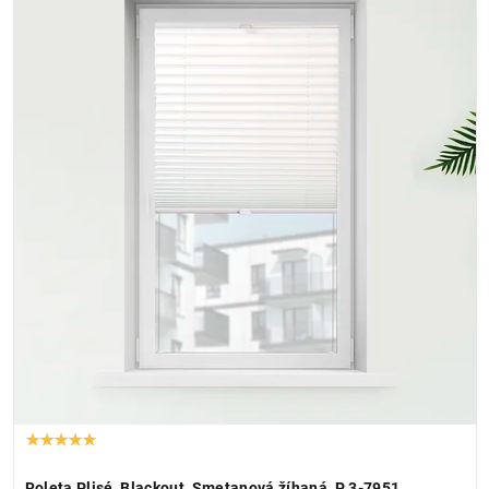
Roleta Plisé, Blackout, Smetanová žíhaná, P 3-7951