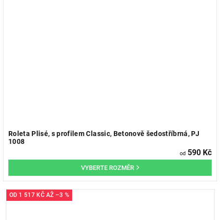
Roleta Plisé, s profilem Classic, Betonově šedostříbrná, PJ
1008
590 Kč
od
OD
1 517 KČ
AŽ
–3 %