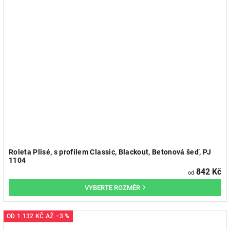
Roleta Plisé, s profilem Classic, Blackout, Betonová šeď, PJ
1104
842 Kč
od
OD
1 132 KČ
AŽ
–3 %