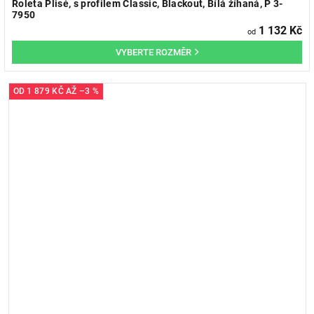
Roleta Plisé, s profilem Classic, Blackout, Bílá žíhaná, P 3-
7950
1 132 Kč
od
OD
1 879 KČ
AŽ
–3 %