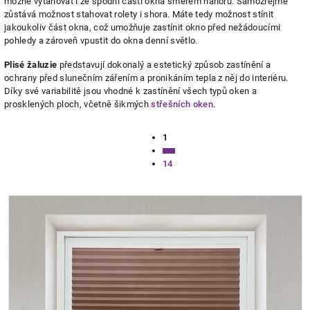
možné vytahovat i ze spodní časti okna směrem nahoru. Samozřejmě
zůstává možnost stahovat rolety i shora. Máte tedy možnost stínit
jakoukoliv část okna, což umožňuje zastínit okno před nežádoucími
pohledy a zároveň vpustit do okna denní světlo.
Plisé žaluzie
představují dokonalý a estetický způsob zastínění a
ochrany před slunečním zářením a pronikáním tepla z něj do interiéru.
Díky své variabilitě jsou vhodné k zastínění všech typů oken a
prosklených ploch, včetně šikmých
střešních oken
.
Ovládací
1
prvky
Stránkování
výpisu
14