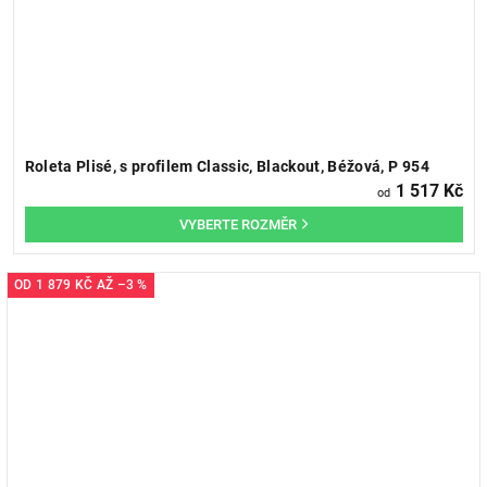
Roleta Plisé, s profilem Classic, Blackout, Béžová, P 954
1 517 Kč
od
OD
1 879 KČ
AŽ
–3 %