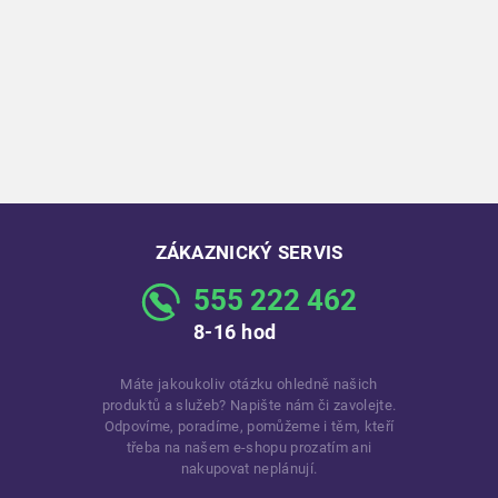
ZÁKAZNICKÝ SERVIS
555 222 462
8-16 hod
Máte jakoukoliv otázku ohledně našich
produktů a služeb? Napište nám či zavolejte.
Odpovíme, poradíme, pomůžeme i těm, kteří
třeba na našem e-shopu prozatím ani
nakupovat neplánují.