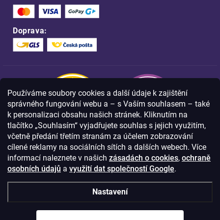
Doprava:
Používáme soubory cookies a další údaje k zajištění
správného fungování webu a – s Vaším souhlasem – také
k personalizaci obsahu našich stránek. Kliknutím na
tlačítko „Souhlasím“ vyjadřujete souhlas s jejich využitím,
včetně předání třetím stranám za účelem zobrazování
Nakupujte na FOA bezpečně a bez obav.
cílené reklamy na sociálních sítích a dalších webech. Více
Díky HTTPS protokolu jsou Vaše citlivá
data v naprostém bezpečí.
informací naleznete v našich
zásadách o cookies
,
ochraně
osobních údajů
a
využití dat společností Google
.
© Copyright
2026
Westlogic s.r.o.,
Nastavení
Olomoucká 267/29, Opava, 746 01
IČO: 28637372