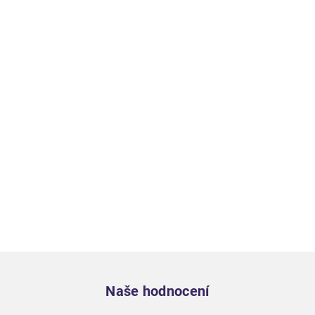
Zápatí
Naše hodnocení