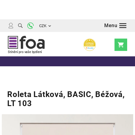
Přejít
na
obsah
CZK
Nákupní
košík
Roleta Látková, BASIC, Béžová,
LT 103