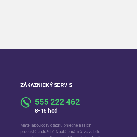
ZÁKAZNICKÝ SERVIS
555 222 462
8-16 hod
Máte jakoukoliv otázku ohledně našich
produktů a služeb? Napište nám či zavolejte.