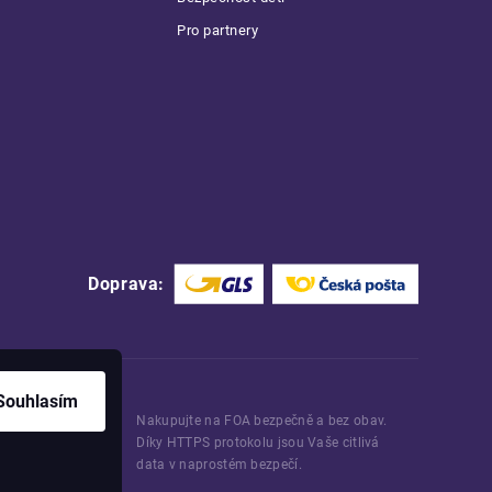
Pro partnery
Doprava:
Souhlasím
Nakupujte na FOA bezpečně a bez obav.
Díky HTTPS protokolu jsou Vaše citlivá
data v naprostém bezpečí.