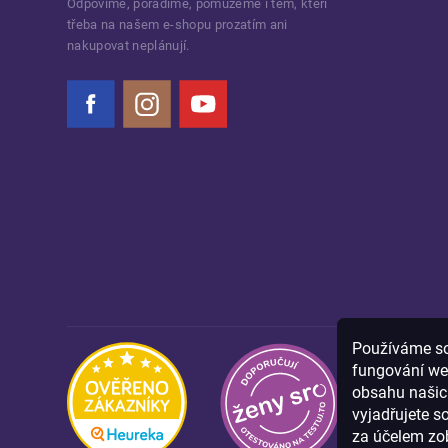
Odpovíme, poradíme, pomůžeme i těm, kteří
třeba na našem e-shopu prozatím ani
nakupovat neplánují.
Facebook
Instagram
YouTube
Používáme sou
fungování we
obsahu našich
vyjadřujete s
za účelem zob