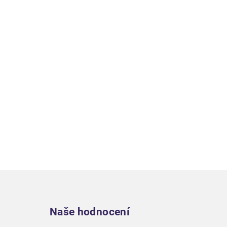
Zápatí
Naše hodnocení