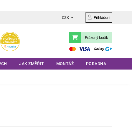
CZK
Přihlášení
Prázdný košík
Nákupní
košík
ECH
JAK ZMĚŘIT
MONTÁŽ
PORADNA