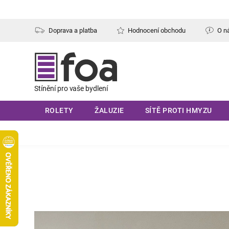
Přejít
na
obsah
Doprava a platba
Hodnocení obchodu
O n
ROLETY
ŽALUZIE
SÍTĚ PROTI HMYZU