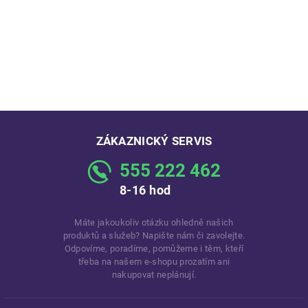
ZÁKAZNICKÝ SERVIS
555 222 462
8-16 hod
Máte jakoukoliv otázku ohledně našich
produktů a služeb? Napište nám či zavolejte.
Odpovíme, poradíme, pomůžeme i těm, kteří
třeba na našem e-shopu prozatím ani
nakupovat neplánují.