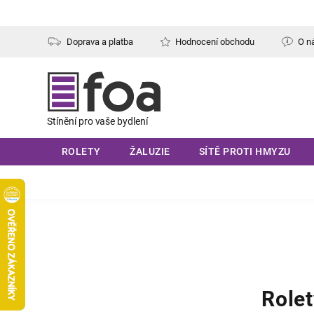
Přejít
na
obsah
Doprava a platba
Hodnocení obchodu
O n
ROLETY
ŽALUZIE
SÍTĚ PROTI HMYZU
Rolet