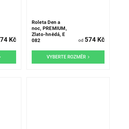
Roleta Den a
noc, PREMIUM,
Zlato-hnědá, E
74 Kč
574 Kč
082
od