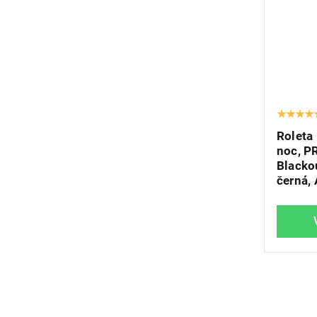
Roleta
noc, P
Blacko
černá,