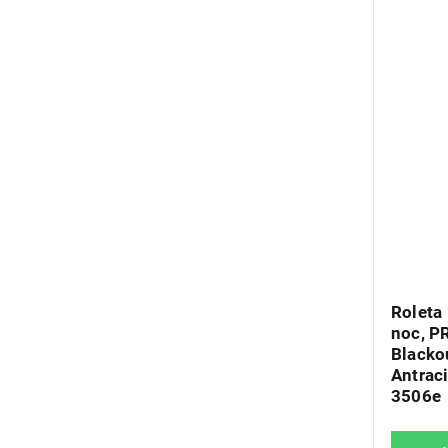
Roleta
noc, P
Blacko
Antraci
3506e