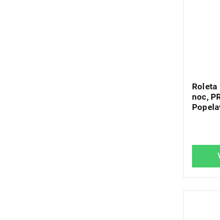
Roleta
noc, P
Popela