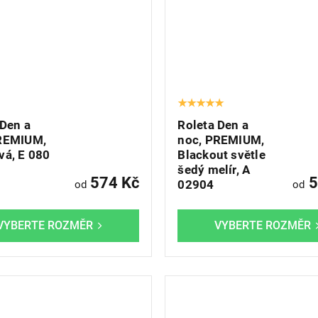
 Den a
Roleta Den a
REMIUM,
noc, PREMIUM,
vá, E 080
Blackout světle
šedý melír, A
574 Kč
5
02904
od
od