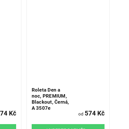
Roleta Den a
noc, PREMIUM,
Blackout, Černá,
A 3507e
74 Kč
574 Kč
od