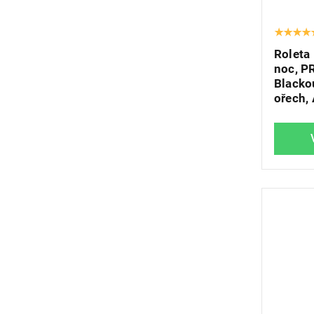
Roleta
noc, P
Blacko
ořech,