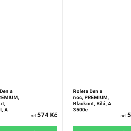
 Den a
Roleta Den a
REMIUM,
noc, PREMIUM,
ut,
Blackout, Bílá, A
t, A
3500e
574 Kč
5
od
od