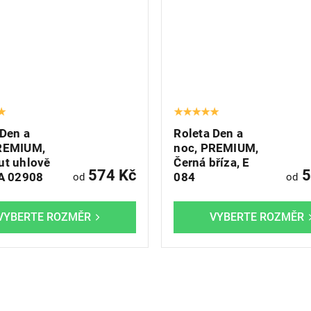
 Den a
Roleta Den a
REMIUM,
noc, PREMIUM,
ut uhlově
Černá bříza, E
574 Kč
5
 A 02908
084
od
od