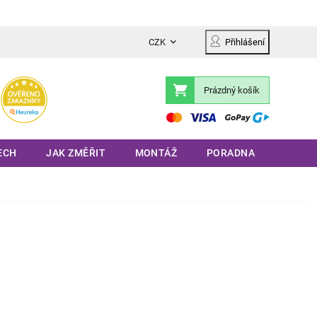
CZK
Přihlášení
Prázdný košík
Nákupní
košík
ECH
JAK ZMĚŘIT
MONTÁŽ
PORADNA