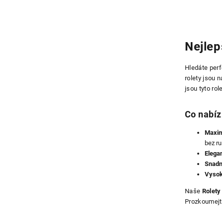
Nejlep
Hledáte perf
rolety jsou 
jsou tyto ro
Co nabí
Maxim
bez ru
Elegan
Snadn
Vysok
Naše
Rolety
Prozkoumejte