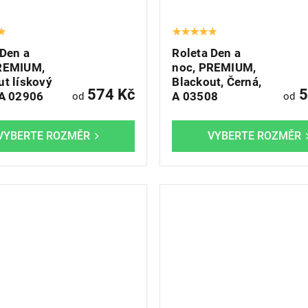
 Den a
Roleta Den a
REMIUM,
noc, PREMIUM,
ut lískový
Blackout, Černá,
574 Kč
5
 A 02906
A 03508
od
od