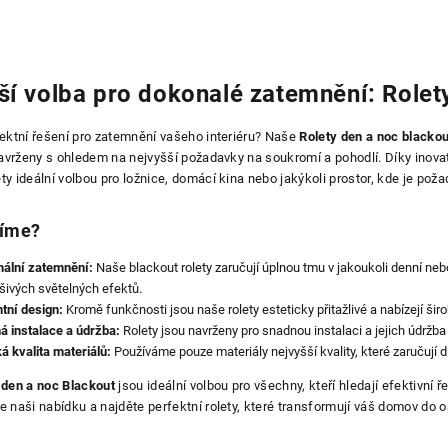
ší volba pro dokonalé zatemnění: Rolet
ektní řešení pro zatemnění vašeho interiéru? Naše
Rolety den a noc blackou
navrženy s ohledem na nejvyšší požadavky na soukromí a pohodlí. Díky inov
lety ideální volbou pro ložnice, domácí kina nebo jakýkoli prostor, kde je p
zíme?
ální zatemnění:
Naše blackout rolety zaručují úplnou tmu v jakoukoli denní nebo
šivých světelných efektů.
tní design:
Kromě funkčnosti jsou naše rolety esteticky přitažlivé a nabízejí širo
á instalace a údržba:
Rolety jsou navrženy pro snadnou instalaci a jejich údržb
á kvalita materiálů:
Používáme pouze materiály nejvyšší kvality, které zaručují 
 den a noc Blackout
jsou ideální volbou pro všechny, kteří hledají efektivní 
 naši nabídku a najděte perfektní rolety, které transformují váš domov do o