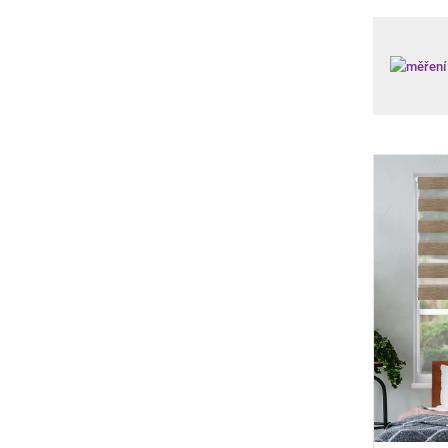
Výpis
produ