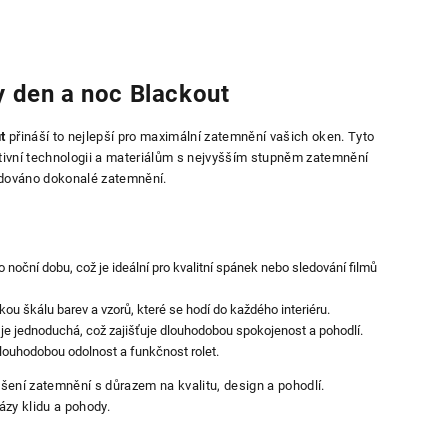
y den a noc Blackout
t
přináší to nejlepší pro maximální zatemnění vašich oken. Tyto
ativní technologii a materiálům s nejvyšším stupněm zatemnění
ožadováno dokonalé zatemnění.
 noční dobu, což je ideální pro kvalitní spánek nebo sledování filmů
kou škálu barev a vzorů, které se hodí do každého interiéru.
a je jednoduchá, což zajišťuje dlouhodobou spokojenost a pohodlí.
dlouhodobou odolnost a funkčnost rolet.
řešení zatemnění s důrazem na kvalitu, design a pohodlí.
ázy klidu a pohody.