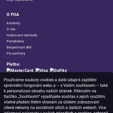
O FOA
Kontakty
O nás
Hodnocení obchodu
Pomáháme
Bezpečnost dětí
Pro partnery
Platba:
Doprava:
Používáme soubory cookies a další údaje k zajištění
správného fungování webu a – s Vaším souhlasem – také
k personalizaci obsahu našich stránek. Kliknutím na
tlačítko „Souhlasím“ vyjadřujete souhlas s jejich využitím,
včetně předání třetím stranám za účelem zobrazování
Nakupujte na FOA bezpečně a bez obav.
cílené reklamy na sociálních sítích a dalších webech. Více
Díky HTTPS protokolu jsou Vaše citlivá