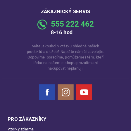
ZÁKAZNICKÝ SERVIS
555 222 462
8-16 hod
Máte jakoukoliv otázku ohledně našich
produktů a služeb? Napište nám či zavolejte.
Odpovíme, poradíme, pomůžeme i těm, kteří
třeba na našem e-shopu prozatím ani
nakupovat neplánují.
Facebook
Instagram
YouTube
PRO ZÁKAZNÍKY
Vzorky zdarma