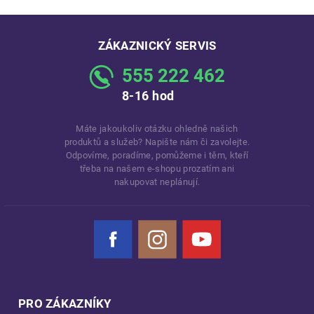
ZÁKAZNICKÝ SERVIS
555 222 462
8-16 hod
Máte jakoukoliv otázku ohledně našich
produktů a služeb? Napište nám či zavolejte.
Odpovíme, poradíme, pomůžeme i těm, kteří
třeba na našem e-shopu prozatím ani
nakupovat neplánují.
Facebook
Instagram
YouTube
PRO ZÁKAZNÍKY