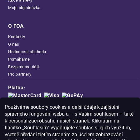
Akce a slevy
Moje objednávka
O FOA
Kontakty
O nás
Hodnocení obchodu
Pomáháme
Bezpečnost dětí
Pro partnery
Platba:
Doprava:
Používáme soubory cookies a další údaje k zajištění
správného fungování webu a – s Vaším souhlasem – také
k personalizaci obsahu našich stránek. Kliknutím na
tlačítko „Souhlasím“ vyjadřujete souhlas s jejich využitím,
včetně předání třetím stranám za účelem zobrazování