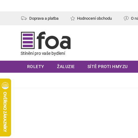
Přejít
na
obsah
Doprava a platba
Hodnocení obchodu
O n
ROLETY
ŽALUZIE
SÍTĚ PROTI HMYZU