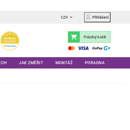
CZK
Přihlášení
Prázdný košík
Nákupní
košík
ECH
JAK ZMĚŘIT
MONTÁŽ
PORADNA