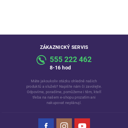
ZÁKAZNICKÝ SERVIS
555 222 462
8-16 hod
Máte jakoukoliv otázku ohledně našich
produktů a služeb? Napište nám či zavolejte.
Odpovíme, poradíme, pomůžeme i těm, kteří
třeba na našem e-shopu prozatím ani
nakupovat neplánují.
Facebook
Instagram
YouTube