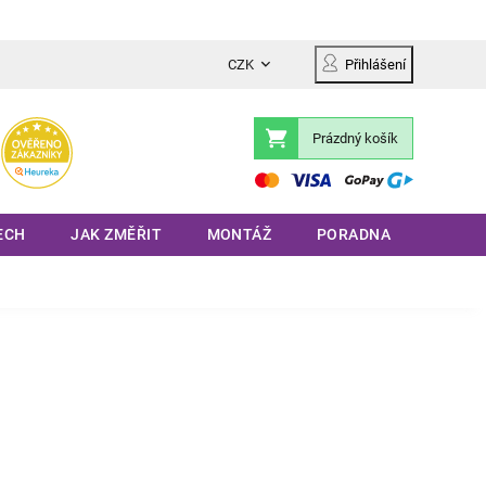
CZK
Přihlášení
Prázdný košík
Nákupní
košík
ECH
JAK ZMĚŘIT
MONTÁŽ
PORADNA