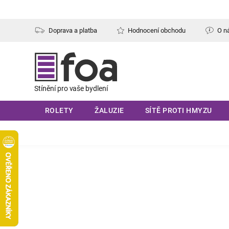
Přejít
na
obsah
Doprava a platba
Hodnocení obchodu
O n
ROLETY
ŽALUZIE
SÍTĚ PROTI HMYZU