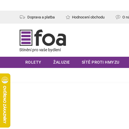
Přejít
na
obsah
Doprava a platba
Hodnocení obchodu
O n
ROLETY
ŽALUZIE
SÍTĚ PROTI HMYZU