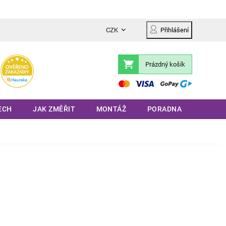
CZK
Přihlášení
Prázdný košík
Nákupní
košík
ECH
JAK ZMĚŘIT
MONTÁŽ
PORADNA