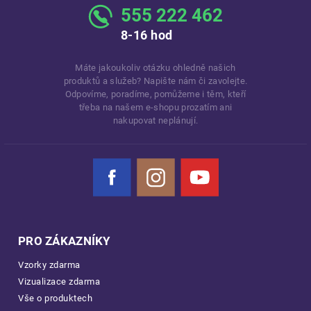
555 222 462
8-16 hod
Máte jakoukoliv otázku ohledně našich
produktů a služeb? Napište nám či zavolejte.
Odpovíme, poradíme, pomůžeme i těm, kteří
třeba na našem e-shopu prozatím ani
nakupovat neplánují.
Facebook
Instagram
YouTube
PRO ZÁKAZNÍKY
Vzorky zdarma
Vizualizace zdarma
Vše o produktech