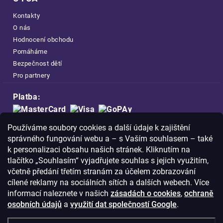
Kontakty
O nás
Hodnocení obchodu
Pomáháme
Bezpečnost dětí
Pro partnery
Platba:
Doprava:
Používáme soubory cookies a další údaje k zajištění
správného fungování webu a – s Vaším souhlasem – také
k personalizaci obsahu našich stránek. Kliknutím na
tlačítko „Souhlasím“ vyjadřujete souhlas s jejich využitím,
včetně předání třetím stranám za účelem zobrazování
Nakupujte na FOA bezpečně a bez obav.
cílené reklamy na sociálních sítích a dalších webech. Více
Díky HTTPS protokolu jsou Vaše citlivá
informací naleznete v našich
zásadách o cookies
,
ochraně
data v naprostém bezpečí.
osobních údajů
a
využití dat společností Google
.