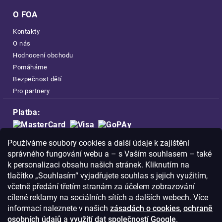
O FOA
Kontakty
O nás
Hodnocení obchodu
Pomáháme
Bezpečnost dětí
Pro partnery
Platba:
Doprava:
Používáme soubory cookies a další údaje k zajištění
správného fungování webu a – s Vaším souhlasem – také
k personalizaci obsahu našich stránek. Kliknutím na
tlačítko „Souhlasím“ vyjadřujete souhlas s jejich využitím,
včetně předání třetím stranám za účelem zobrazování
Nakupujte na FOA bezpečně a bez obav.
cílené reklamy na sociálních sítích a dalších webech. Více
Díky HTTPS protokolu jsou Vaše citlivá
informací naleznete v našich
zásadách o cookies
,
ochraně
data v naprostém bezpečí.
osobních údajů
a
využití dat společností Google
.