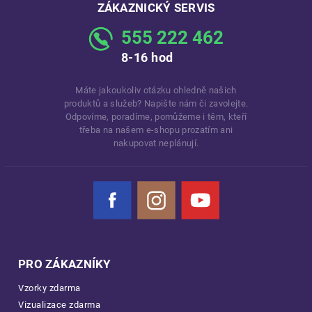
ZÁKAZNICKÝ SERVIS
555 222 462
8-16 hod
Máte jakoukoliv otázku ohledně našich
produktů a služeb? Napište nám či zavolejte.
Odpovíme, poradíme, pomůžeme i těm, kteří
třeba na našem e-shopu prozatím ani
nakupovat neplánují.
Facebook
Instagram
YouTube
PRO ZÁKAZNÍKY
Vzorky zdarma
Vizualizace zdarma