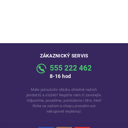
ZÁKAZNICKÝ SERVIS
555 222 462
8-16 hod
Máte jakoukoliv otázku ohledně našich
produktů a služeb? Napište nám či zavolejte.
Odpovíme, poradíme, pomůžeme i těm, kteří
třeba na našem e-shopu prozatím ani
nakupovat neplánují.