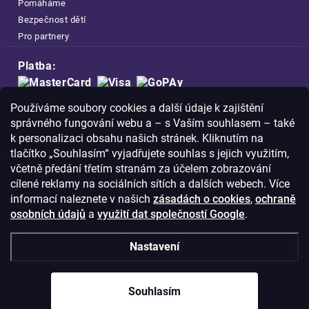
Pomáháme
Bezpečnost dětí
Pro partnery
Platba:
Doprava:
Používáme soubory cookies a další údaje k zajištění
správného fungování webu a – s Vaším souhlasem – také
k personalizaci obsahu našich stránek. Kliknutím na
tlačítko „Souhlasím“ vyjadřujete souhlas s jejich využitím,
včetně předání třetím stranám za účelem zobrazování
cílené reklamy na sociálních sítích a dalších webech. Více
Nakupujte na FOA bezpečně a bez obav.
Díky HTTPS protokolu jsou Vaše citlivá
informací naleznete v našich
zásadách o cookies
,
ochraně
data v naprostém bezpečí.
osobních údajů
a
využití dat společností Google
.
Nastavení
© Copyright
2026
Westlogic s.r.o.,
Olomoucká 267/29, Opava, 746 01
IČO: 28637372
Souhlasím