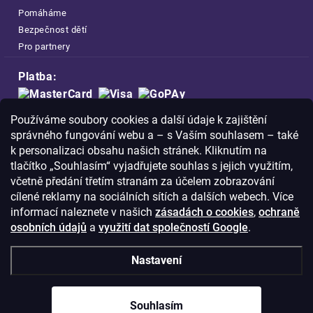
Pomáháme
Bezpečnost dětí
Pro partnery
Platba:
Doprava:
Používáme soubory cookies a další údaje k zajištění
správného fungování webu a – s Vaším souhlasem – také
k personalizaci obsahu našich stránek. Kliknutím na
tlačítko „Souhlasím“ vyjadřujete souhlas s jejich využitím,
včetně předání třetím stranám za účelem zobrazování
Nakupujte na FOA bezpečně a bez obav.
cílené reklamy na sociálních sítích a dalších webech. Více
Díky HTTPS protokolu jsou Vaše citlivá
informací naleznete v našich
zásadách o cookies
,
ochraně
data v naprostém bezpečí.
osobních údajů
a
využití dat společností Google
.
© Copyright
2026
Westlogic s.r.o.,
Nastavení
Olomoucká 267/29, Opava, 746 01
IČO: 28637372
Souhlasím