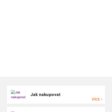
Zápatí
Jak nakupovat
VÍCE