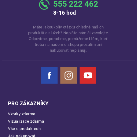
555 222 462
8-16 hod
Máte jakoukoliv otázku ohledně našich
produktů a služeb? Napište nám či zavolejte.
Odpovíme, poradíme, pomůžeme i těm, kteří
třeba na našem e-shopu prozatím ani
nakupovat neplánují.
Facebook
Instagram
YouTube
PRO ZÁKAZNÍKY
Vzorky zdarma
Vizualizace zdarma
Vše o produktech
Jak nakupovat