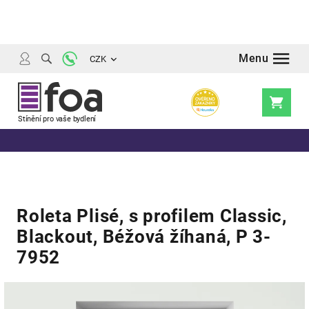
Přejít
na
obsah
CZK
Nákupní
košík
Roleta Plisé, s profilem Classic,
Blackout, Béžová žíhaná, P 3-
7952