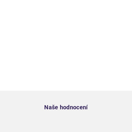
Zápatí
Naše hodnocení