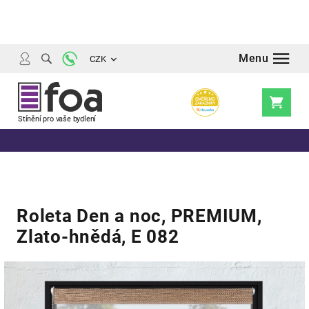
Přejít
na
obsah
CZK
Nákupní
košík
Roleta Den a noc, PREMIUM,
Zlato-hnědá, E 082