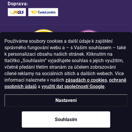
Doprava:
Používáme soubory cookies a další údaje k zajištění
správného fungování webu a – s Vaším souhlasem – také
k personalizaci obsahu našich stránek. Kliknutím na
tlačítko „Souhlasím“ vyjadřujete souhlas s jejich využitím,
včetně předání třetím stranám za účelem zobrazování
Nakupujte na FOA bezpečně a bez obav.
cílené reklamy na sociálních sítích a dalších webech. Více
Díky HTTPS protokolu jsou Vaše citlivá
data v naprostém bezpečí.
informací naleznete v našich
zásadách o cookies
,
ochraně
osobních údajů
a
využití dat společností Google
.
© Copyright
2026
Westlogic s.r.o.,
Nastavení
Olomoucká 267/29, Opava, 746 01
IČO: 28637372
Souhlasím