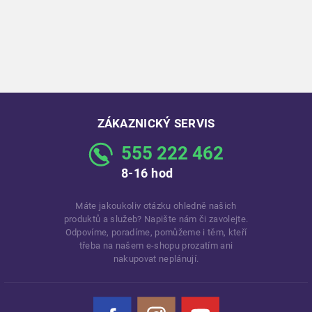
ZÁKAZNICKÝ SERVIS
555 222 462
8-16 hod
Máte jakoukoliv otázku ohledně našich
produktů a služeb? Napište nám či zavolejte.
Odpovíme, poradíme, pomůžeme i těm, kteří
třeba na našem e-shopu prozatím ani
nakupovat neplánují.