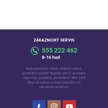
ZÁKAZNICKÝ SERVIS
555 222 462
8-16 hod
Máte jakoukoliv otázku ohledně našich
produktů a služeb? Napište nám či zavolejte.
Odpovíme, poradíme, pomůžeme i těm, kteří
třeba na našem e-shopu prozatím ani
nakupovat neplánují.
Facebook
Instagram
YouTube