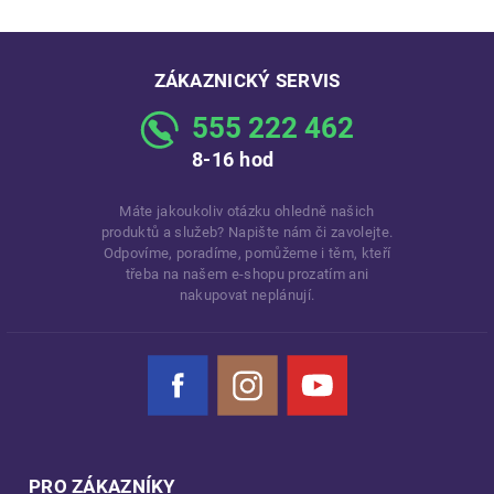
ZÁKAZNICKÝ SERVIS
555 222 462
8-16 hod
Máte jakoukoliv otázku ohledně našich
produktů a služeb? Napište nám či zavolejte.
Odpovíme, poradíme, pomůžeme i těm, kteří
třeba na našem e-shopu prozatím ani
nakupovat neplánují.
Facebook
Instagram
YouTube
PRO ZÁKAZNÍKY