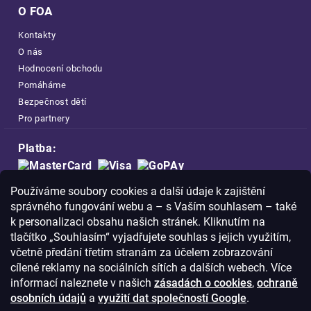
O FOA
Kontakty
O nás
Hodnocení obchodu
Pomáháme
Bezpečnost dětí
Pro partnery
Platba:
Doprava:
Používáme soubory cookies a další údaje k zajištění
správného fungování webu a – s Vaším souhlasem – také
k personalizaci obsahu našich stránek. Kliknutím na
tlačítko „Souhlasím“ vyjadřujete souhlas s jejich využitím,
včetně předání třetím stranám za účelem zobrazování
Nakupujte na FOA bezpečně a bez obav.
cílené reklamy na sociálních sítích a dalších webech. Více
Díky HTTPS protokolu jsou Vaše citlivá
informací naleznete v našich
zásadách o cookies
,
ochraně
data v naprostém bezpečí.
osobních údajů
a
využití dat společností Google
.