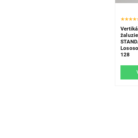
Vertiká
žaluzie
STAND
Lososo
128