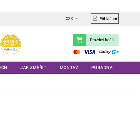
CZK
Přihlášení
Prázdný košík
Nákupní
košík
ECH
JAK ZMĚŘIT
MONTÁŽ
PORADNA