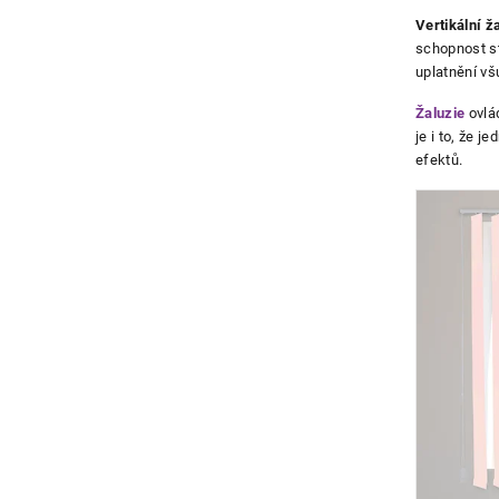
Výpis
Vertikální ž
schopnost st
produ
uplatnění v
Žaluzie
ovlá
je i to, že 
efektů.