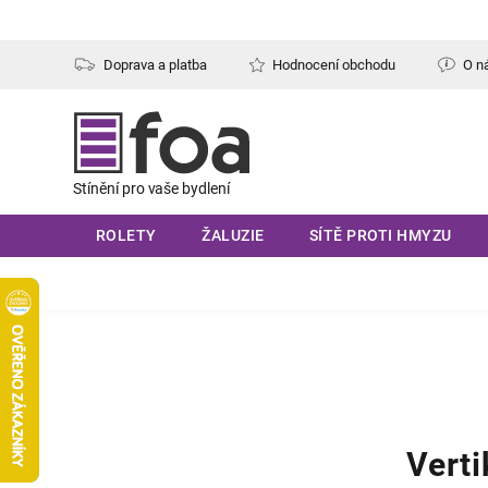
Přejít
na
obsah
Doprava a platba
Hodnocení obchodu
O n
ROLETY
ŽALUZIE
SÍTĚ PROTI HMYZU
Verti