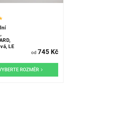
lní
,
ARD,
vá, LE
745 Kč
od