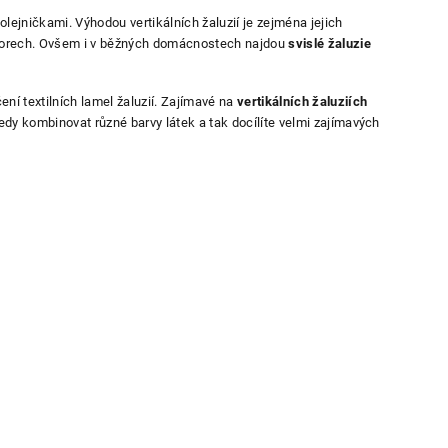
lejničkami. Výhodou vertikálních žaluzií je zejména jejich
ostorech. Ovšem i v běžných domácnostech najdou
svislé žaluzie
čení textilních lamel žaluzií. Zajímavé na
vertikálních žaluziích
tedy kombinovat různé barvy látek a tak docílíte velmi zajímavých