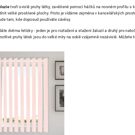
aluzie
tvoří svislé pruhy látky, zavěšené pomocí háčků na nosném profilu s ko
ínit velké prosklené plochy. Proto je vídáme zejména v kancelářských pr
ktů
šude tam, kde doposud používáte závěsy.
dáte dvěma řetízky - jeden je pro roztažení a stažení žaluzií a druhý pro nato
jednotlivé pruhy látek jsou do velké míry na sobě vzájemně nezávislé. Můžete 