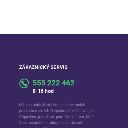
ZÁKAZNICKÝ SERVIS
555 222 462
8-16 hod
Máte jakoukoliv otázku ohledně našich
produktů a služeb? Napište nám či zavolejte.
Odpovíme, poradíme, pomůžeme i těm, kteří
třeba na našem e-shopu prozatím ani