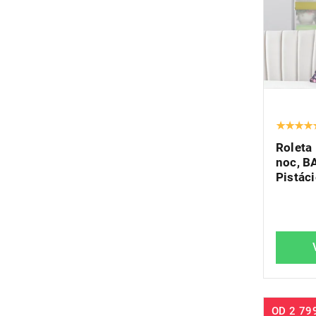
Roleta
noc, B
Pistáci
OD
2 79