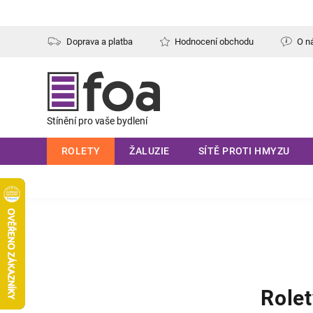
Přejít
na
obsah
Doprava a platba
Hodnocení obchodu
O n
ROLETY
ŽALUZIE
SÍTĚ PROTI HMYZU
Rolet