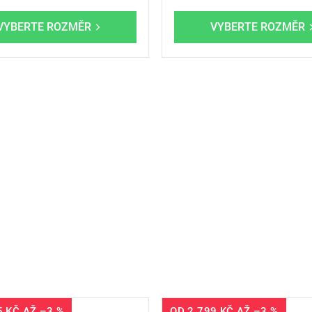
5 KČ
AŽ
–3 %
OD
2 799 KČ
AŽ
–3 %