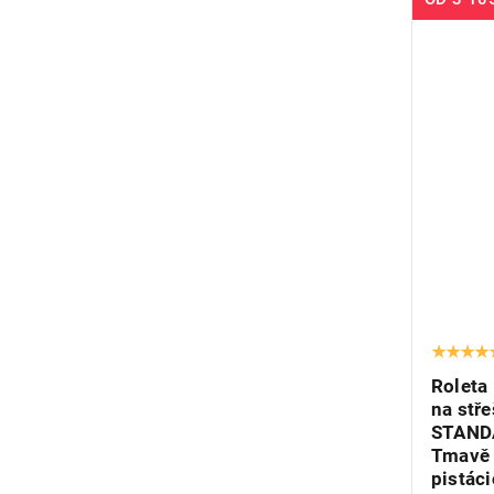
Roleta
na stř
STAND
Tmavě
pistác