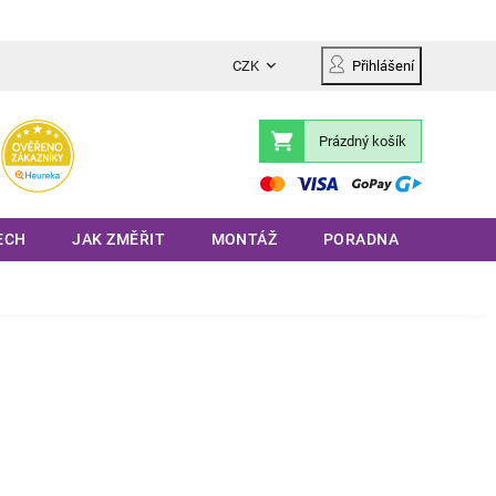
CZK
Přihlášení
Prázdný košík
Nákupní
košík
ECH
JAK ZMĚŘIT
MONTÁŽ
PORADNA