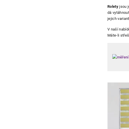
Výpis
Rolety
jsou j
dá vytáhnout
produ
jejich varian
V naší nabíd
Máte-li střeš