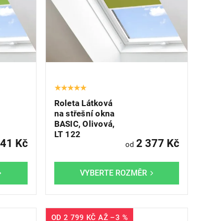
Roleta Látková
na střešní okna
BASIC, Olivová,
LT 122
41 Kč
2 377 Kč
od
OD
2 799 KČ
AŽ
–3 %