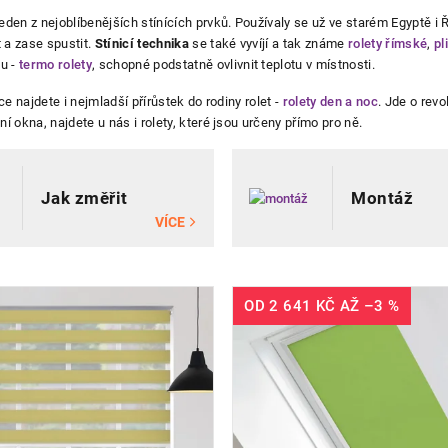
eden z nejoblíbenějších stínících prvků. Používaly se už ve starém Egyptě i 
 a zase spustit.
Stínicí technika
se také vyvíjí a tak známe
rolety římské
,
pl
ktů
tu -
termo rolety
, schopné podstatně ovlivnit teplotu v místnosti.
ce najdete i nejmladší přírůstek do rodiny rolet -
rolety den a noc
. Jde o rev
ní okna, najdete u nás i rolety, které jsou určeny přímo pro ně.
Jak změřit
Montáž
VÍCE
OD
2 641 KČ
AŽ
–3 %