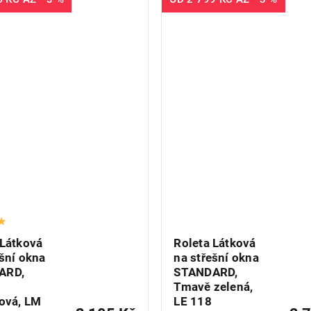
 Látková
Roleta Látková
ešní okna
na střešní okna
ARD,
STANDARD,
Tmavě zelená,
iová, LM
LE 118