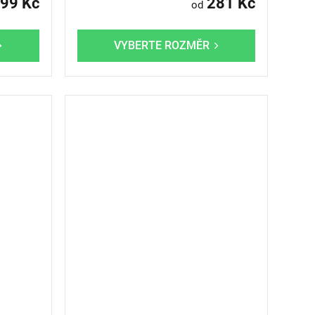
99 Kč
281 Kč
od