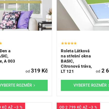
 Den a
Roleta Látková
ASIC,
na střešní okna
e, A 003
BASIC,
Citronová tráva,
319 Kč
2 6
LT 121
od
od
9 KČ
AŽ
–3 %
OD
2 799 KČ
AŽ
–3 %