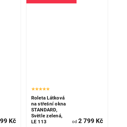
Roleta Látková
na střešní okna
STANDARD,
Světle zelená,
99 Kč
2 799 Kč
LE 113
od