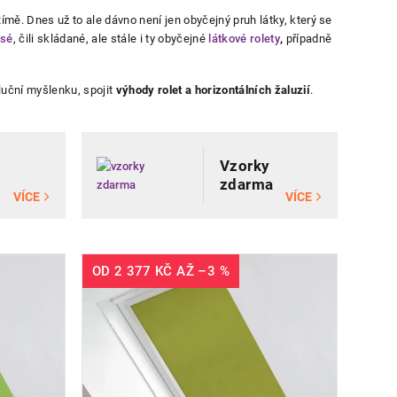
Římě. Dnes už to ale dávno není jen obyčejný pruh látky, který se
isé
, čili skládané, ale stále i ty obyčejné
látkové rolety
,
případně
oluční myšlenku, spojit
výhody rolet a horizontálních žaluzií
.
Vzorky
zdarma
VÍCE
VÍCE
OD
2 377 KČ
AŽ
–3 %