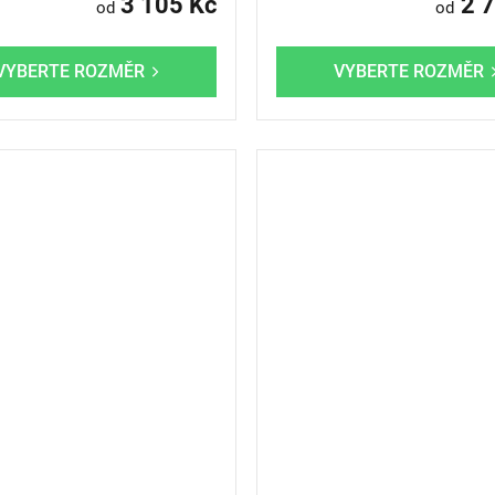
3 105 Kč
2 7
od
od