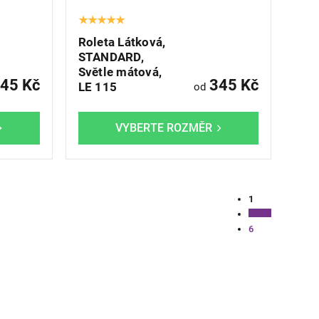
Roleta Látková,
STANDARD,
Světle mátová,
45 Kč
345 Kč
LE 115
od
Ovládac
1
prvky
Stránkování
výpisu
6