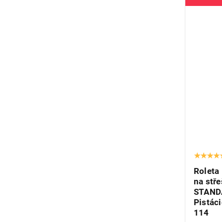
Roleta
na stř
STAND
Pistáci
114