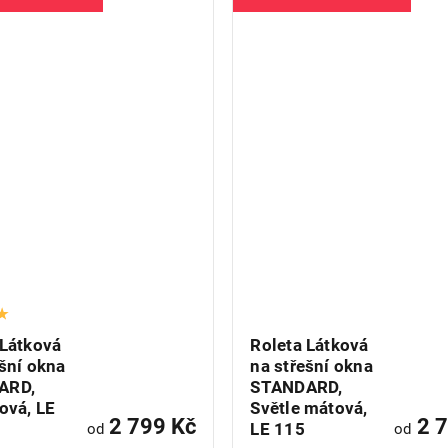
 Látková
Roleta Látková
ešní okna
na střešní okna
ARD,
STANDARD,
ová, LE
Světle mátová,
2 799 Kč
2 7
LE 115
od
od