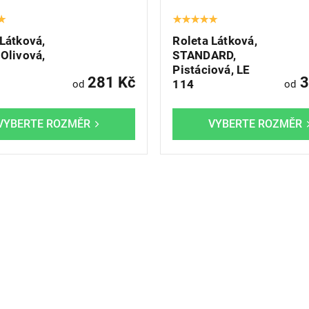
 Látková,
Roleta Látková,
 Olivová,
STANDARD,
Pistáciová, LE
281 Kč
3
114
od
od