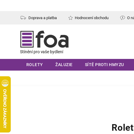
Přejít
na
obsah
Doprava a platba
Hodnocení obchodu
O n
ROLETY
ŽALUZIE
SÍTĚ PROTI HMYZU
Rolet