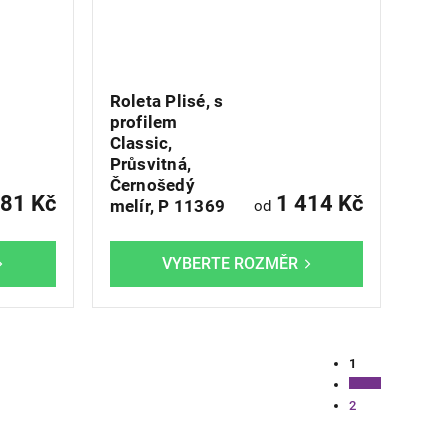
Roleta Plisé, s
profilem
Classic,
Průsvitná,
Černošedý
81 Kč
1 414 Kč
melír, P 11369
od
Ovládac
1
prvky
Stránkování
výpisu
2