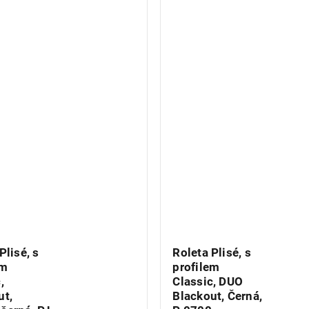
Plisé, s
Roleta Plisé, s
em
profilem
,
Classic, DUO
ut,
Blackout, Černá,