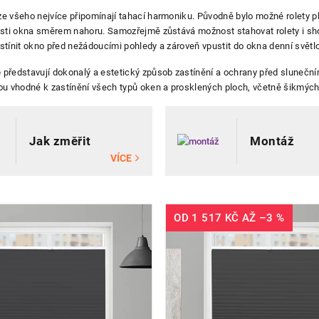
e všeho nejvíce připomínají tahací harmoniku. Původně bylo možné rolety pl
sti okna směrem nahoru. Samozřejmě zůstává možnost stahovat rolety i shor
ktů
tínit okno před nežádoucími pohledy a zároveň vpustit do okna denní světlo
e
představují dokonalý a estetický způsob zastínění a ochrany před slunečním
jsou vhodné k zastínění všech typů oken a prosklených ploch, včetně šikmýc
Jak změřit
Montáž
VÍCE
OD
1 517 KČ
AŽ
–3 %