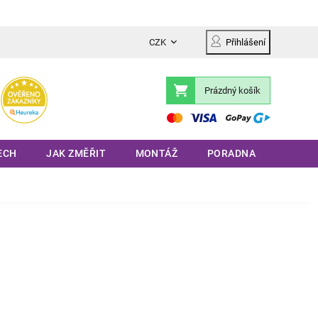
CZK
Přihlášení
Prázdný košík
Nákupní
košík
ECH
JAK ZMĚŘIT
MONTÁŽ
PORADNA