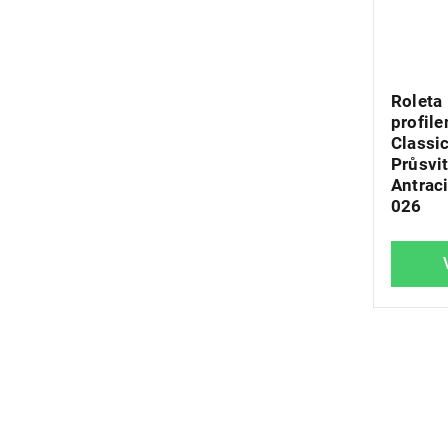
Roleta 
profil
Classic
Průsvit
Antraci
026