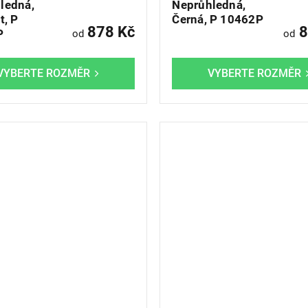
ledná,
Neprůhledná,
t, P
Černá, P 10462P
878 Kč
8
P
od
od