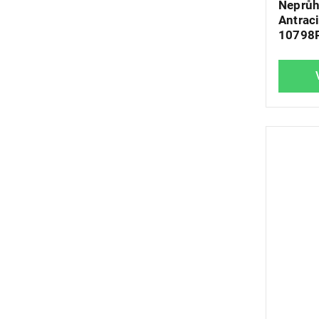
Neprůh
Antraci
10798