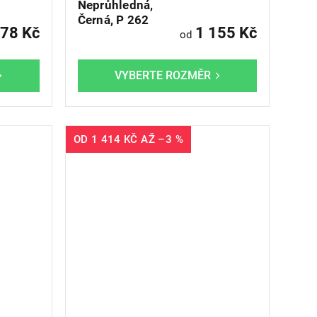
Neprůhledná,
Černá, P 262
78 Kč
1 155 Kč
od
OD
1 414 KČ
AŽ
–3 %