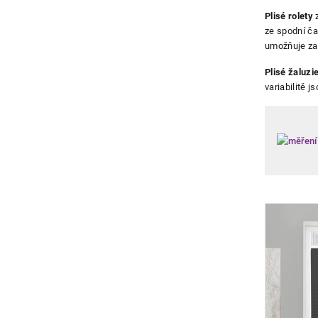
Výpis
Plisé rolety
z
ze spodní ča
produ
umožňuje zas
Plisé žaluzi
variabilitě 