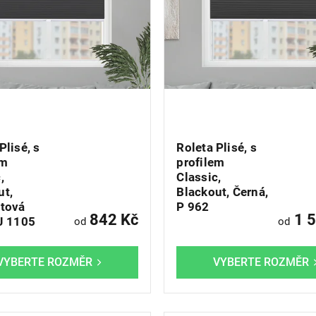
Plisé, s
Roleta Plisé, s
em
profilem
,
Classic,
ut,
Blackout, Černá,
itová
P 962
842 Kč
1 5
PJ 1105
od
od