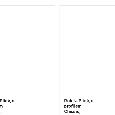
Plisé, s
Roleta Plisé, s
em
profilem
,
Classic,