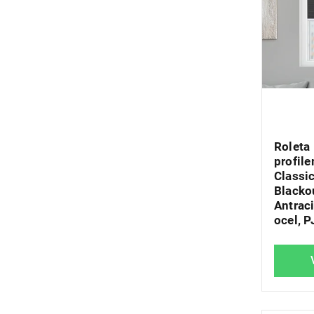
Roleta 
profil
Classic
Blacko
Antrac
ocel, 