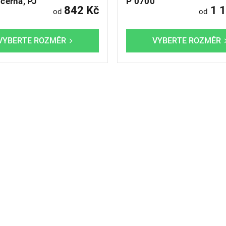
černá, PJ
P 0700
842 Kč
1 1
od
od