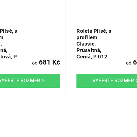
Plisé, s
Roleta Plisé, s
em
profilem
,
Classic,
ná,
Průsvitná,
tová, P
Černá, P 012
681 Kč
6
od
od