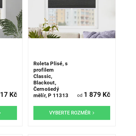
Roleta Plisé, s
profilem
Classic,
Blackout,
Černošedý
17 Kč
1 879 Kč
mělír, P 11313
od