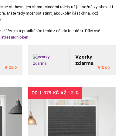
issé stahovat jen shora. Moderní rolety už je možné vytahovat i
a. Máte tedy možnost stínit jakoukoliv část okna, což
.
 zářením a pronikáním tepla z něj do interiéru. Díky své
h
střešních oken
.
Vzorky
zdarma
VÍCE
VÍCE
OD
1 879 KČ
AŽ
–3 %