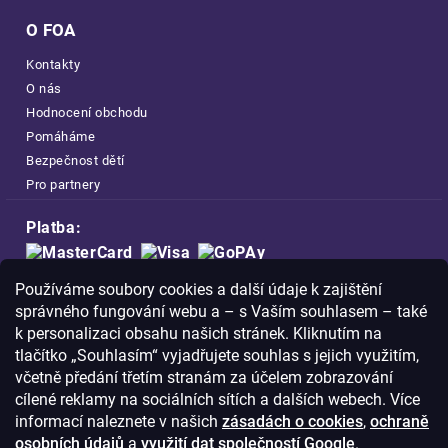
O FOA
Kontakty
O nás
Hodnocení obchodu
Pomáháme
Bezpečnost dětí
Pro partnery
Platba:
Doprava:
Používáme soubory cookies a další údaje k zajištění
správného fungování webu a – s Vaším souhlasem – také
k personalizaci obsahu našich stránek. Kliknutím na
tlačítko „Souhlasím“ vyjadřujete souhlas s jejich využitím,
včetně předání třetím stranám za účelem zobrazování
Nakupujte na FOA bezpečně a bez obav.
cílené reklamy na sociálních sítích a dalších webech. Více
Díky HTTPS protokolu jsou Vaše citlivá
informací naleznete v našich
zásadách o cookies
,
ochraně
data v naprostém bezpečí.
osobních údajů
a
využití dat společností Google
.