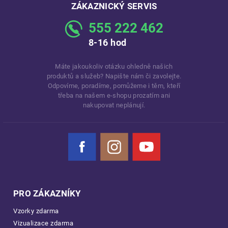
ZÁKAZNICKÝ SERVIS
555 222 462
8-16 hod
Máte jakoukoliv otázku ohledně našich
produktů a služeb? Napište nám či zavolejte.
Odpovíme, poradíme, pomůžeme i těm, kteří
třeba na našem e-shopu prozatím ani
nakupovat neplánují.
Facebook
Instagram
YouTube
PRO ZÁKAZNÍKY
Vzorky zdarma
Vizualizace zdarma