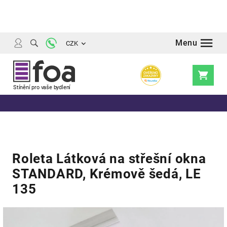
Přejít
na
obsah
CZK
Nákupní
košík
Roleta Látková na střešní okna
STANDARD, Krémově šedá, LE
135