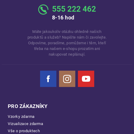
555 222 462
8-16 hod
Máte jakoukoliv otázku ohledně našich
produktů a služeb? Napište nám či zavolejte.
Odpovíme, poradíme, pomůžeme i těm, kteří
třeba na našem e-shopu prozatím ani
nakupovat neplánují.
Facebook
Instagram
YouTube
PRO ZÁKAZNÍKY
Vzorky zdarma
Vizualizace zdarma
Vše o produktech