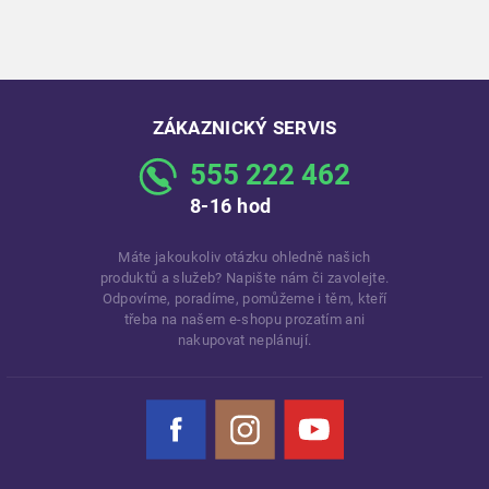
ZÁKAZNICKÝ SERVIS
555 222 462
8-16 hod
Máte jakoukoliv otázku ohledně našich
produktů a služeb? Napište nám či zavolejte.
Odpovíme, poradíme, pomůžeme i těm, kteří
třeba na našem e-shopu prozatím ani
nakupovat neplánují.
Facebook
Instagram
YouTube