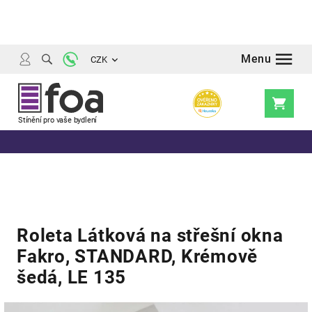
Přejít
na
obsah
CZK
Nákupní
košík
Roleta Látková na střešní okna
Fakro, STANDARD, Krémově
šedá, LE 135