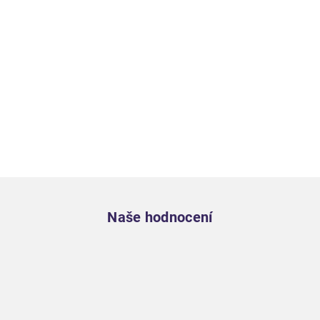
Zápatí
Naše hodnocení