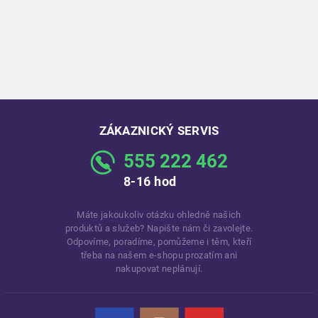
ZÁKAZNICKÝ SERVIS
555 222 462
8-16 hod
Máte jakoukoliv otázku ohledně našich
produktů a služeb? Napište nám či zavolejte.
Odpovíme, poradíme, pomůžeme i těm, kteří
třeba na našem e-shopu prozatím ani
nakupovat neplánují.