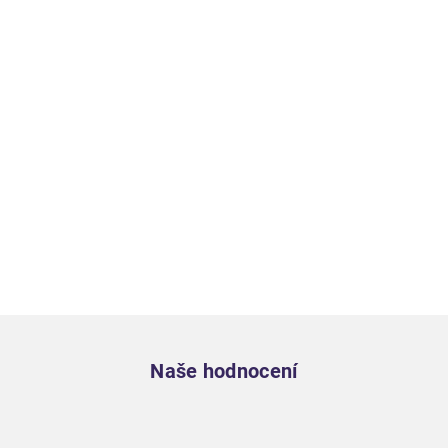
Zápatí
Naše hodnocení