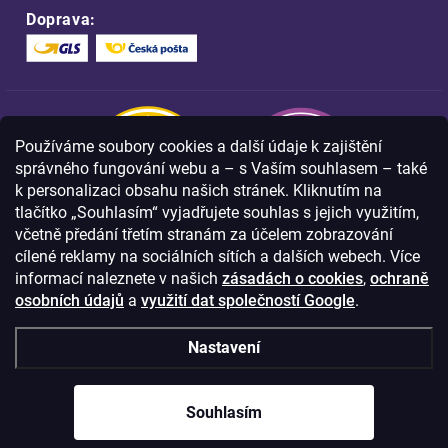
Doprava:
Používáme soubory cookies a další údaje k zajištění
správného fungování webu a – s Vaším souhlasem – také
k personalizaci obsahu našich stránek. Kliknutím na
tlačítko „Souhlasím“ vyjadřujete souhlas s jejich využitím,
včetně předání třetím stranám za účelem zobrazování
Nakupujte na FOA bezpečně a bez obav.
cílené reklamy na sociálních sítích a dalších webech. Více
Díky HTTPS protokolu jsou Vaše citlivá
data v naprostém bezpečí.
informací naleznete v našich
zásadách o cookies
,
ochraně
osobních údajů
a
využití dat společností Google
.
© Copyright
2026
Westlogic s.r.o.,
Nastavení
Olomoucká 267/29, Opava, 746 01
IČO: 28637372
Souhlasím