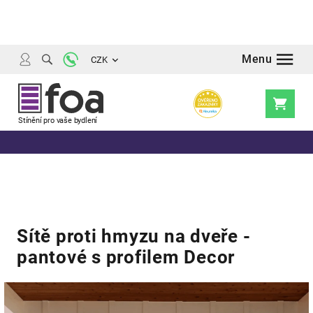
Přejít
na
obsah
CZK
Nákupní
košík
Sítě proti hmyzu na dveře -
pantové s profilem Decor