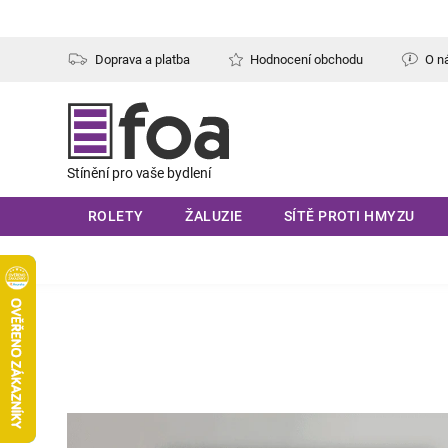
Přejít
na
obsah
Doprava a platba
Hodnocení obchodu
O n
ROLETY
ŽALUZIE
SÍTĚ PROTI HMYZU