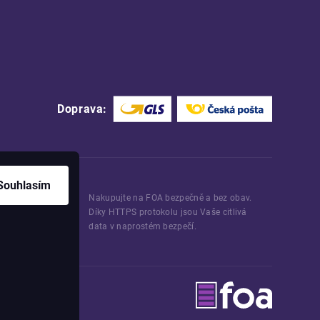
Doprava:
Souhlasím
Nakupujte na FOA bezpečně a bez obav.
Díky HTTPS protokolu jsou Vaše citlivá
data v naprostém bezpečí.