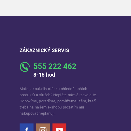
ZÁKAZNICKÝ SERVIS
555 222 462
8-16 hod
Máte jakoukoliv otázku ohledně našich
produktů a služeb? Napište nám či zavolejte.
Odpovíme, poradíme, pomůžeme i těm, kteří
třeba na našem e-shopu prozatím ani
nakupovat neplánují.
Facebook
Instagram
YouTube