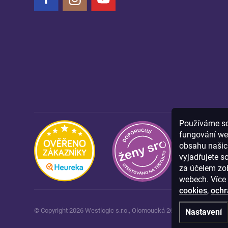
Používáme sou
fungování we
obsahu našich
vyjadřujete s
za účelem zob
webech. Více 
cookies
,
ochr
© Copyright
2026
Westlogic s.r.o.,
Olomoucká 267/29, Opava, 746 0
Nastavení