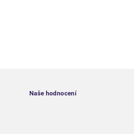
Zápatí
Naše hodnocení