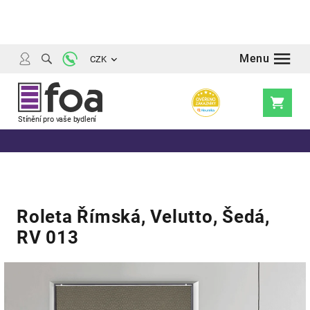
Přejít
na
obsah
CZK
Nákupní
košík
Roleta Římská, Velutto, Šedá,
RV 013