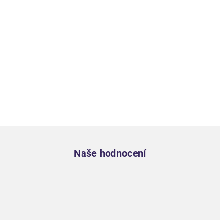
Zápatí
Naše hodnocení