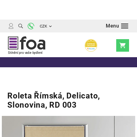
Přejít
na
obsah
CZK
Nákupní
košík
Roleta Římská, Delicato,
Slonovina, RD 003