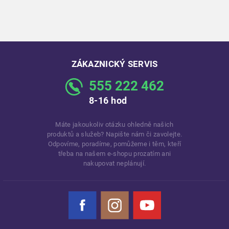
ZÁKAZNICKÝ SERVIS
555 222 462
8-16 hod
Máte jakoukoliv otázku ohledně našich
produktů a služeb? Napište nám či zavolejte.
Odpovíme, poradíme, pomůžeme i těm, kteří
třeba na našem e-shopu prozatím ani
nakupovat neplánují.
Facebook
Instagram
YouTube