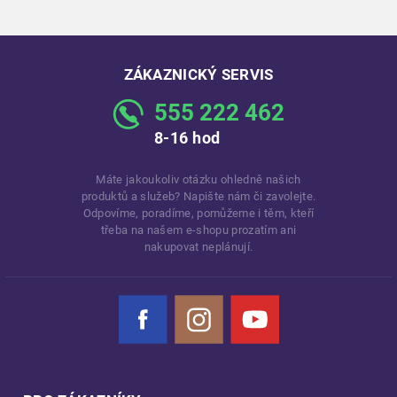
ZÁKAZNICKÝ SERVIS
555 222 462
8-16 hod
Máte jakoukoliv otázku ohledně našich
produktů a služeb? Napište nám či zavolejte.
Odpovíme, poradíme, pomůžeme i těm, kteří
třeba na našem e-shopu prozatím ani
nakupovat neplánují.
Facebook
Instagram
YouTube