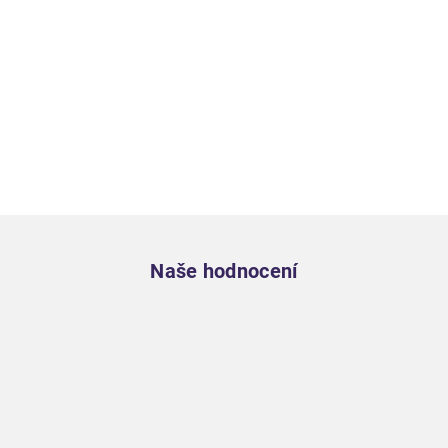
Zápatí
Naše hodnocení