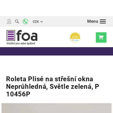
Přejít
na
obsah
CZK
Nákupní
košík
Roleta Plisé na střešní okna
Neprůhledná, Světle zelená, P
10456P