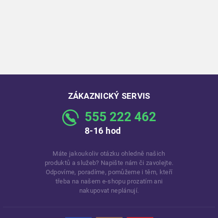
ZÁKAZNICKÝ SERVIS
555 222 462
8-16 hod
Máte jakoukoliv otázku ohledně našich
produktů a služeb? Napište nám či zavolejte.
Odpovíme, poradíme, pomůžeme i těm, kteří
třeba na našem e-shopu prozatím ani
nakupovat neplánují.