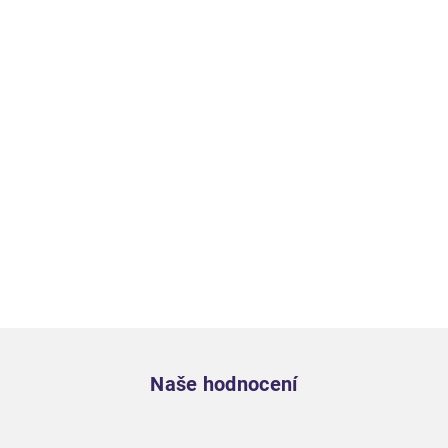
Zápatí
Naše hodnocení