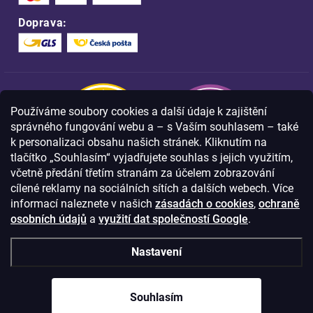
Doprava:
Používáme soubory cookies a další údaje k zajištění
správného fungování webu a – s Vaším souhlasem – také
k personalizaci obsahu našich stránek. Kliknutím na
tlačítko „Souhlasím“ vyjadřujete souhlas s jejich využitím,
včetně předání třetím stranám za účelem zobrazování
Nakupujte na FOA bezpečně a bez obav.
cílené reklamy na sociálních sítích a dalších webech. Více
Díky HTTPS protokolu jsou Vaše citlivá
data v naprostém bezpečí.
informací naleznete v našich
zásadách o cookies
,
ochraně
osobních údajů
a
využití dat společností Google
.
© Copyright
2026
Westlogic s.r.o.,
Nastavení
Olomoucká 267/29, Opava, 746 01
IČO: 28637372
Souhlasím