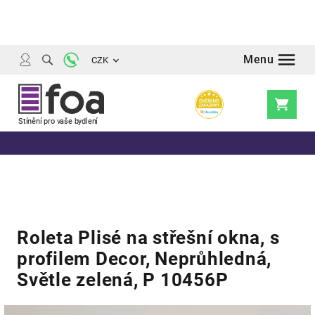
Přejít
na
obsah
CZK
Nákupní
košík
Roleta Plisé na střešní okna, s
profilem Decor, Neprůhledná,
Světle zelená, P 10456P