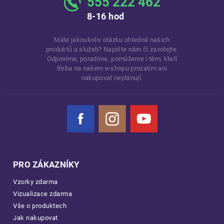
555 222 462
8-16 hod
Máte jakoukoliv otázku ohledně našich
produktů a služeb? Napište nám či zavolejte.
Odpovíme, poradíme, pomůžeme i těm, kteří
třeba na našem e-shopu prozatím ani
nakupovat neplánují.
Facebook
Instagram
YouTube
PRO ZÁKAZNÍKY
Vzorky zdarma
Vizualizace zdarma
Vše o produktech
Jak nakupovat