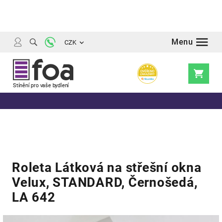
Přejít
na
obsah
CZK
Nákupní
košík
Roleta Látková na střešní okna
Velux, STANDARD, Černošedá,
LA 642