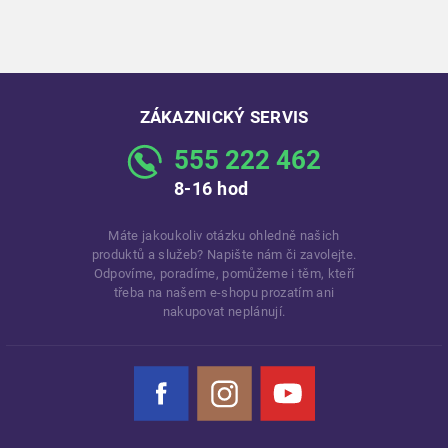
ZÁKAZNICKÝ SERVIS
555 222 462
8-16 hod
Máte jakoukoliv otázku ohledně našich
produktů a služeb? Napište nám či zavolejte.
Odpovíme, poradíme, pomůžeme i těm, kteří
třeba na našem e-shopu prozatím ani
nakupovat neplánují.
Facebook
Instagram
YouTube