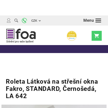
Přejít
na
obsah
CZK
Nákupní
košík
Roleta Látková na střešní okna
Fakro, STANDARD, Černošedá,
LA 642