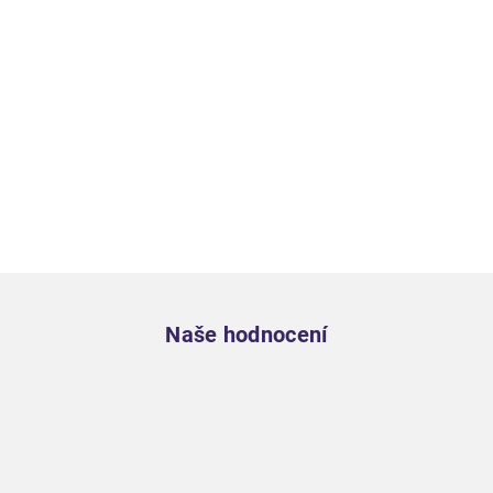
Zápatí
Naše hodnocení