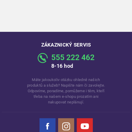
ZÁKAZNICKÝ SERVIS
555 222 462
8-16 hod
Máte jakoukoliv otázku ohledně našich
produktů a služeb? Napište nám či zavolejte.
Odpovíme, poradíme, pomůžeme i těm, kteří
třeba na našem e-shopu prozatím ani
nakupovat neplánují.
Facebook
Instagram
YouTube