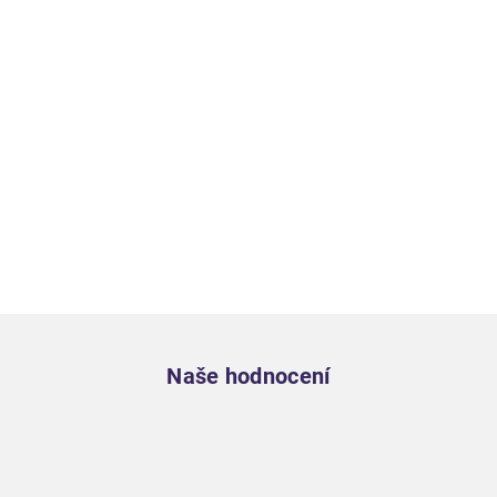
Zápatí
Naše hodnocení