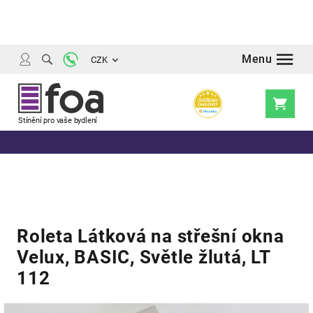
Přejít
na
obsah
CZK
Nákupní
košík
Roleta Látková na střešní okna
Velux, BASIC, Světle žlutá, LT
112