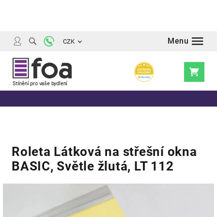
Přejít
na
obsah
CZK
Nákupní
košík
Roleta Látková na střešní okna
BASIC, Světle žlutá, LT 112