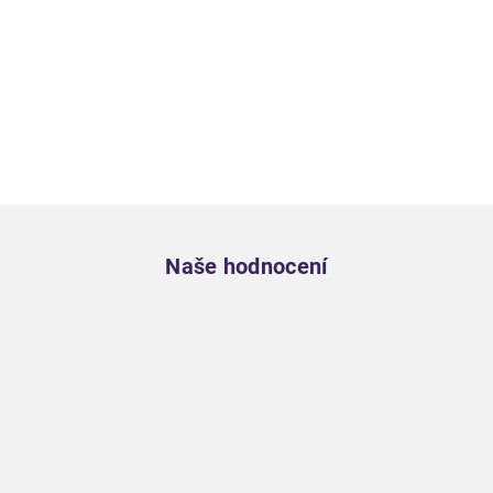
Zápatí
Naše hodnocení