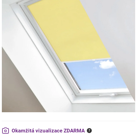
Okamžitá vizualizace ZDARMA
?