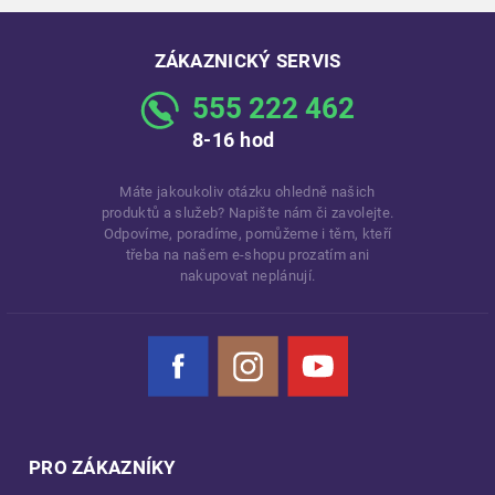
ZÁKAZNICKÝ SERVIS
555 222 462
8-16 hod
Máte jakoukoliv otázku ohledně našich
produktů a služeb? Napište nám či zavolejte.
Odpovíme, poradíme, pomůžeme i těm, kteří
třeba na našem e-shopu prozatím ani
nakupovat neplánují.
Facebook
Instagram
YouTube
PRO ZÁKAZNÍKY