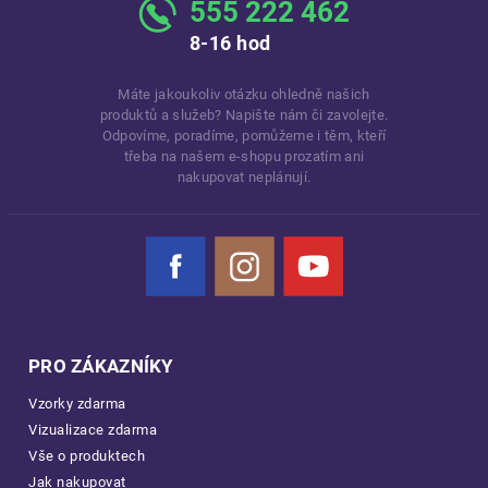
555 222 462
8-16 hod
Máte jakoukoliv otázku ohledně našich
produktů a služeb? Napište nám či zavolejte.
Odpovíme, poradíme, pomůžeme i těm, kteří
třeba na našem e-shopu prozatím ani
nakupovat neplánují.
Facebook
Instagram
YouTube
PRO ZÁKAZNÍKY
Vzorky zdarma
Vizualizace zdarma
Vše o produktech
Jak nakupovat