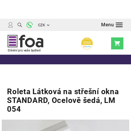
Přejít
na
obsah
CZK
Nákupní
košík
Roleta Látková na střešní okna
STANDARD, Ocelově šedá, LM
054