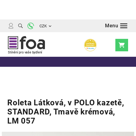
Přejít
na
obsah
CZK
Nákupní
košík
Roleta Látková, v POLO kazetě,
STANDARD, Tmavě krémová,
LM 057