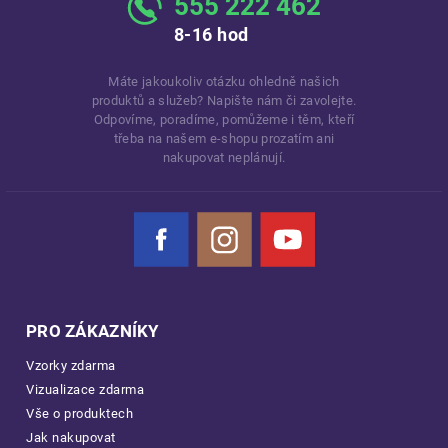
555 222 462
8-16 hod
Máte jakoukoliv otázku ohledně našich
produktů a služeb? Napište nám či zavolejte.
Odpovíme, poradíme, pomůžeme i těm, kteří
třeba na našem e-shopu prozatím ani
nakupovat neplánují.
Facebook
Instagram
YouTube
PRO ZÁKAZNÍKY
Vzorky zdarma
Vizualizace zdarma
Vše o produktech
Jak nakupovat